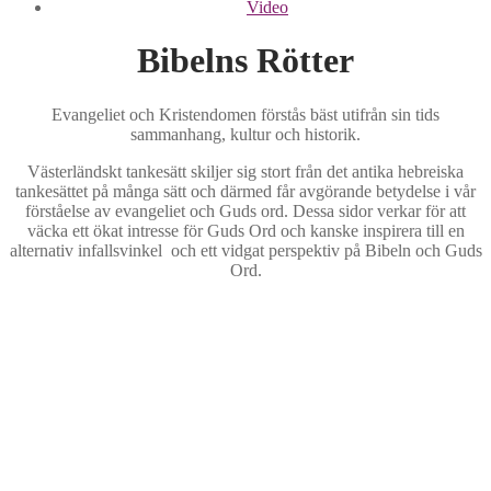
Video
Bibelns Rötter
Evangeliet och Kristendomen förstås bäst utifrån sin tids
sammanhang, kultur och historik.
Västerländskt tankesätt skiljer sig stort från det antika hebreiska
tankesättet på många sätt och därmed får avgörande betydelse i vår
förståelse av evangeliet och Guds ord. Dessa sidor verkar för att
väcka ett ökat intresse för Guds Ord och kanske inspirera till en
alternativ infallsvinkel och ett vidgat perspektiv på Bibeln och Guds
Ord.
Video
Guds Högtider
Video (Youtube) En samling video undervisning kopplat till
Bibelrötter. Här tas intressanta ...
Extra Material
Guds Högtider och KalenderGuds Ord förstås bäst utifrån sin
tids sammanhang, kultur ...
Bibliska Ordbilder
Extra MaterialBibelRötter publicerar intressant kortfattad
Visa
information om relaterade ämnen. BibelRötter har ...
Bibelbegrepp
Bibliska OrdbilderAntika hebreiska tecken var både fonetiska
Visa
tecken och bilder som tillsammans visade ordens ...
Antika Hebreiska Tecken
BibelbegreppGuds ord förstås bäst utifrån sin tids sammanhang,
Visa
kultur och historik ...
Antika hebreiska teckenAntika hebreiska tecken var
Visa
både fonetiska tecken och bilder. Tillsammans bildade ...