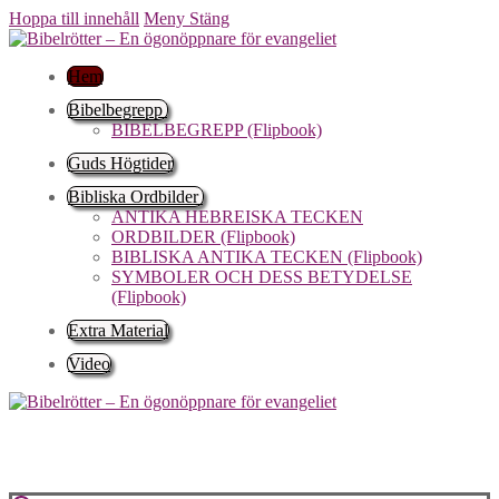
Hoppa till innehåll
Meny
Stäng
Hem
Bibelbegrepp
BIBELBEGREPP (Flipbook)
Guds Högtider
Bibliska Ordbilder
ANTIKA HEBREISKA TECKEN
ORDBILDER (Flipbook)
BIBLISKA ANTIKA TECKEN (Flipbook)
SYMBOLER OCH DESS BETYDELSE
(Flipbook)
Extra Material
Video