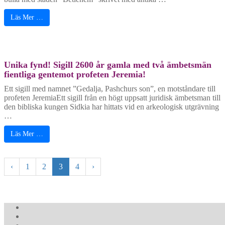
Läs Mer …
Unika fynd! Sigill 2600 år gamla med två ämbetsmän
fientliga gentemot profeten Jeremia!
Ett sigill med namnet ”Gedalja, Pashchurs son”, en motståndare till
profeten JeremiaEtt sigill från en högt uppsatt juridisk ämbetsman till
den bibliska kungen Sidkia har hittats vid en arkeologisk utgrävning
…
Läs Mer …
‹
1
2
3
4
›