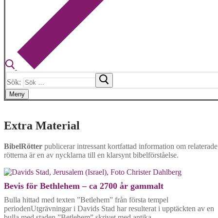
Sök:
Meny
Extra Material
BibelRötter
publicerar intressant kortfattad information om relaterade 
rötterna är en av nycklarna till en klarsynt bibelförståelse.
Bevis för Bethlehem – ca 2700 år gammalt
Bulla hittad med texten ”Betlehem” från första tempel
periodenUtgrävningar i Davids Stad har resulterat i upptäckten av en
bulla med staden ”Betlehem” skrivet med antika …