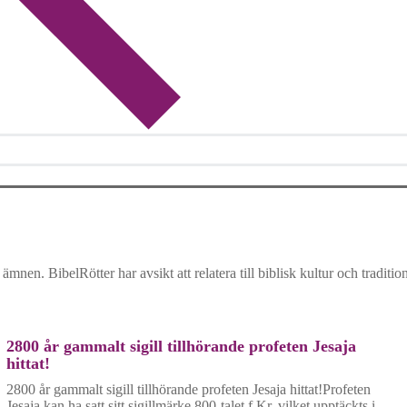
ämnen. BibelRötter har avsikt att relatera till biblisk kultur och traditio
2800 år gammalt sigill tillhörande profeten Jesaja
hittat!
2800 år gammalt sigill tillhörande profeten Jesaja hittat!Profeten
Jesaja kan ha satt sitt sigillmärke 800-talet f.Kr. vilket upptäckts i