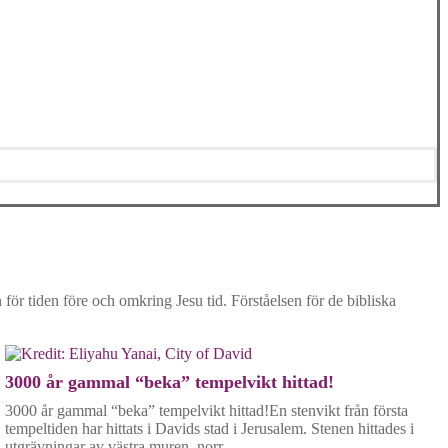
n för tiden före och omkring Jesu tid. Förståelsen för de bibliska
3000 år gammal “beka” tempelvikt hittad!
3000 år gammal “beka” tempelvikt hittad!En stenvikt från första
tempeltiden har hittats i Davids stad i Jerusalem. Stenen hittades i
utgrävningar av västra muren, norr …