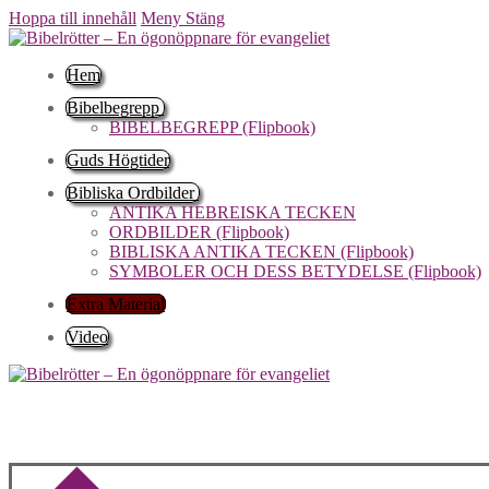
Hoppa till innehåll
Meny
Stäng
Hem
Bibelbegrepp
BIBELBEGREPP (Flipbook)
Guds Högtider
Bibliska Ordbilder
ANTIKA HEBREISKA TECKEN
ORDBILDER (Flipbook)
BIBLISKA ANTIKA TECKEN (Flipbook)
SYMBOLER OCH DESS BETYDELSE (Flipbook)
Extra Material
Video